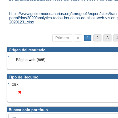
https://www.gobiernodecanarias.org/cmsgob1/export/sites/tran
portal/doc/2020/analytics-todos-los-datos-de-sitios-web-vision
20201231.xlsx
Primera
«
1
2
3
Origen del resultado
Página web (885)
Tipo de Recurso
xlsx
Buscar solo por título