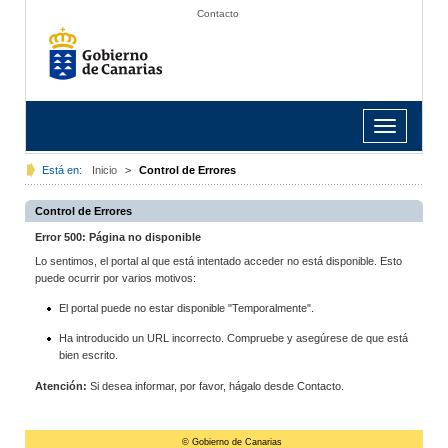
Contacto
Toggle
navigation
Está en:
Inicio
>
Control de Errores
Control de Errores
Error 500: Página no disponible
Lo sentimos, el portal al que está intentado acceder no está disponible. Esto
puede ocurrir por varios motivos:
El portal puede no estar disponible "Temporalmente".
Ha introducido un URL incorrecto. Compruebe y asegúrese de que está
bien escrito.
Atención:
Si desea informar, por favor, hágalo desde Contacto.
© Gobierno de Canarias