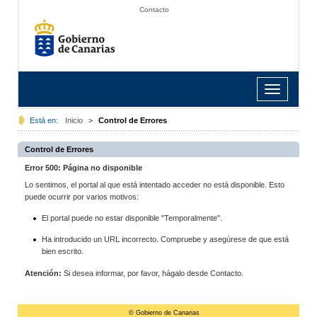
Contacto
Toggle
navigation
Está en:
Inicio
>
Control de Errores
Control de Errores
Error 500: Página no disponible
Lo sentimos, el portal al que está intentado acceder no está disponible. Esto
puede ocurrir por varios motivos:
El portal puede no estar disponible "Temporalmente".
Ha introducido un URL incorrecto. Compruebe y asegúrese de que está
bien escrito.
Atención:
Si desea informar, por favor, hágalo desde Contacto.
© Gobierno de Canarias