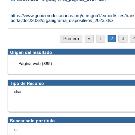
https://www.gobiernodecanarias.org/cmsgob1/export/sites/tran
portal/doc/2023/organigrama_dispositivos_2023.xlsx
Primera
«
1
2
3
Origen del resultado
Página web (885)
Tipo de Recurso
xlsx
Buscar solo por título