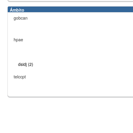
Ámbito
gobcan
hpae
dsidj (2)
telccpt