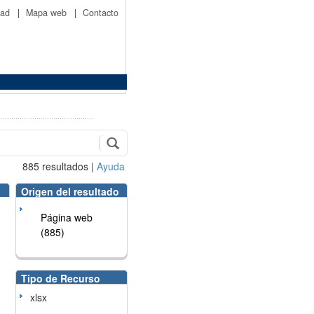
idad
|
Mapa web
|
Contacto
885
resultados
|
Ayuda
Origen del resultado
Página web
(885)
Tipo de Recurso
xlsx