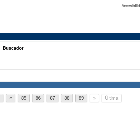
Accesibil
>
Buscador
a
«
85
86
87
88
89
»
Última