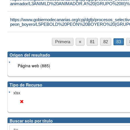
animador/L3ANIMLD%20ANIMADOR.A%20(GRUPO%20III)%2
https://www.gobiernodecanarias.org/cpj/dgfp/procesos_selectiv
peon_boyero/L5PEBOLD%20PEÓN%20BOYERO%20(GRUPO
Primera
«
81
82
83
Origen del resultado
Página web (885)
Tipo de Recurso
xlsx
Buscar solo por título