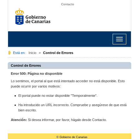
Contacto
Toggle
navigation
Está en:
Inicio
>
Control de Errores
Control de Errores
Error 500: Página no disponible
Lo sentimos, el portal al que está intentado acceder no está disponible. Esto
puede ocurrir por varios motivos:
El portal puede no estar disponible "Temporalmente".
Ha introducido un URL incorrecto. Compruebe y asegúrese de que está
bien escrito.
Atención:
Si desea informar, por favor, hágalo desde Contacto.
© Gobierno de Canarias