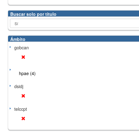
Buscar solo por título
Ámbito
gobcan
hpae (4)
dsidj
telccpt