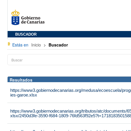
BUSCADOR
Estás en
Inicio
>
Buscador
Resultados
https://www3.gobiernodecanarias.org/medusa/ecoescuela/progr
ies-garoe.xlsx
https://www3.gobiernodecanarias.org/tributos/atc/documents/
xlsx/2450d3fe-3590-f684-1809-76fd563f92e5?t=171818350158