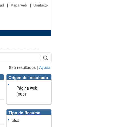
idad
|
Mapa web
|
Contacto
885
resultados
|
Ayuda
Origen del resultado
Página web
(885)
Tipo de Recurso
xlsx