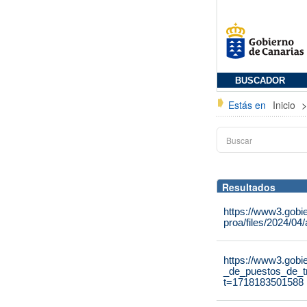
BUSCADOR
Estás en
Inicio
Resultados
https://www3.gobi
proa/files/2024/04
https://www3.gobi
_de_puestos_de_tr
t=1718183501588