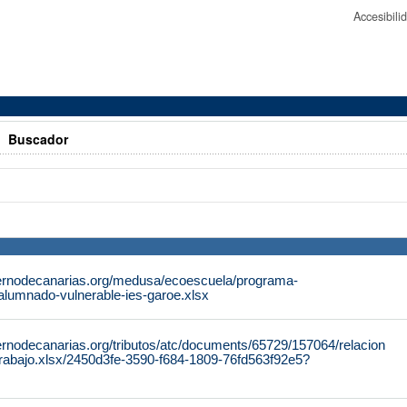
Accesibil
>
Buscador
ernodecanarias.org/medusa/ecoescuela/programa-
/alumnado-vulnerable-ies-garoe.xlsx
ernodecanarias.org/tributos/atc/documents/65729/157064/relacion
abajo.xlsx/2450d3fe-3590-f684-1809-76fd563f92e5?