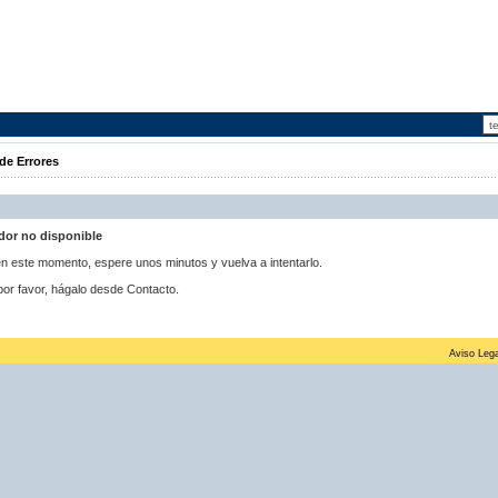
de Errores
idor no disponible
 en este momento, espere unos minutos y vuelva a intentarlo.
por favor, hágalo desde Contacto.
Aviso Lega