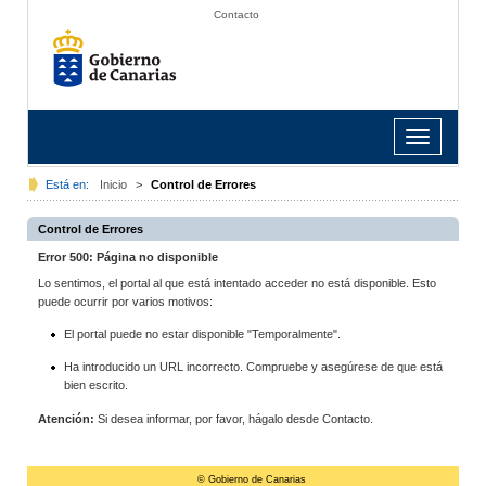
Contacto
Toggle
navigation
Está en:
Inicio
>
Control de Errores
Control de Errores
Error 500: Página no disponible
Lo sentimos, el portal al que está intentado acceder no está disponible. Esto
puede ocurrir por varios motivos:
El portal puede no estar disponible "Temporalmente".
Ha introducido un URL incorrecto. Compruebe y asegúrese de que está
bien escrito.
Atención:
Si desea informar, por favor, hágalo desde Contacto.
© Gobierno de Canarias