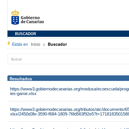
BUSCADOR
Estás en
Inicio
>
Buscador
Resultados
https://www3.gobiernodecanarias.org/medusa/ecoescuela/progr
ies-garoe.xlsx
https://www3.gobiernodecanarias.org/tributos/atc/documents/
xlsx/2450d3fe-3590-f684-1809-76fd563f92e5?t=171818350158