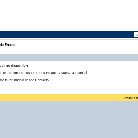
de Errores
idor no disponible
 en este momento, espere unos minutos y vuelva a intentarlo.
por favor, hágalo desde Contacto.
Aviso Lega