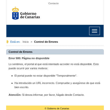
Contacto
Toggle
navigation
Está en:
Inicio
>
Control de Errores
Control de Errores
Error 500: Página no disponible
Lo sentimos, el portal al que está intentado acceder no está disponible. Esto
puede ocurrir por varios motivos:
El portal puede no estar disponible "Temporalmente".
Ha introducido un URL incorrecto. Compruebe y asegúrese de que está
bien escrito.
Atención:
Si desea informar, por favor, hágalo desde Contacto.
© Gobierno de Canarias