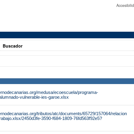
Accesibil
>
Buscador
ernodecanarias.org/medusa/ecoescuela/programa-
/alumnado-vulnerable-ies-garoe.xlsx
ernodecanarias.org/tributos/atc/documents/65729/157064/relacion
abajo.xlsx/2450d3fe-3590-f684-1809-76fd563f92e5?