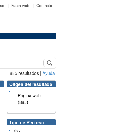
idad
|
Mapa web
|
Contacto
885
resultados
|
Ayuda
Origen del resultado
Página web
(885)
Tipo de Recurso
xlsx