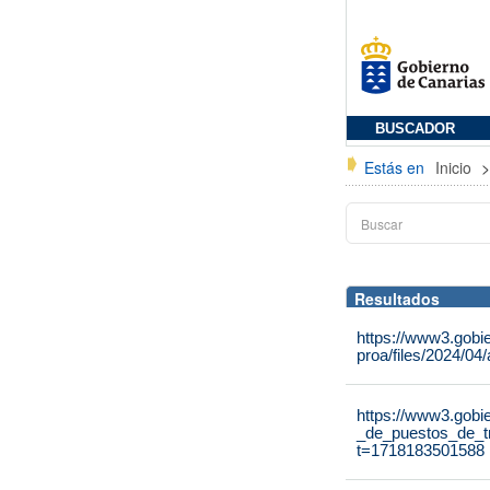
BUSCADOR
Estás en
Inicio
Resultados
https://www3.gobi
proa/files/2024/04
https://www3.gobi
_de_puestos_de_tr
t=1718183501588