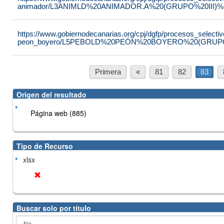
animador/L3ANIMLD%20ANIMADOR.A%20(GRUPO%20III)%2
https://www.gobiernodecanarias.org/cpj/dgfp/procesos_selectiv
peon_boyero/L5PEBOLD%20PEÓN%20BOYERO%20(GRUPO
Primera
«
81
82
83
Origen del resultado
Página web (885)
Tipo de Recurso
xlsx
Buscar solo por título