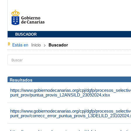
BUSCADOR
Estás en
Inicio
>
Buscador
Resultados
https://www.gobiernodecanarias.org/cpj/dgfp/procesos_selectiv
punt_prov/puntua_provis_L2ANSILD_23092024.xlsx
https://www.gobiernodecanarias.org/cpj/dgfp/procesos_selectiv
punt_prov/correcc_error_puntua_provis_L3DELILD_23102024.