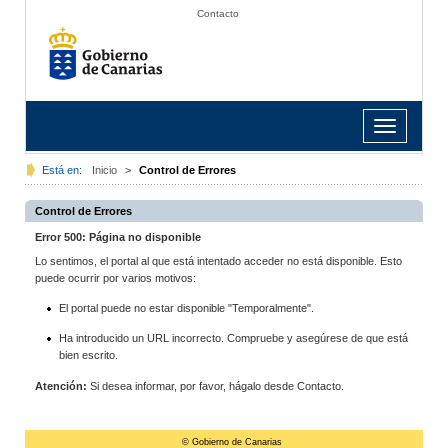
Contacto
Toggle
navigation
Está en:
Inicio
>
Control de Errores
Control de Errores
Error 500: Página no disponible
Lo sentimos, el portal al que está intentado acceder no está disponible. Esto
puede ocurrir por varios motivos:
El portal puede no estar disponible "Temporalmente".
Ha introducido un URL incorrecto. Compruebe y asegúrese de que está
bien escrito.
Atención:
Si desea informar, por favor, hágalo desde Contacto.
© Gobierno de Canarias