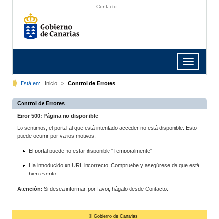
Contacto
Toggle
navigation
Está en:
Inicio
>
Control de Errores
Control de Errores
Error 500: Página no disponible
Lo sentimos, el portal al que está intentado acceder no está disponible. Esto
puede ocurrir por varios motivos:
El portal puede no estar disponible "Temporalmente".
Ha introducido un URL incorrecto. Compruebe y asegúrese de que está
bien escrito.
Atención:
Si desea informar, por favor, hágalo desde Contacto.
© Gobierno de Canarias