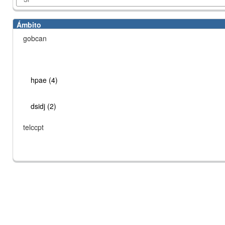
Ámbito
gobcan
hpae (4)
dsidj (2)
telccpt