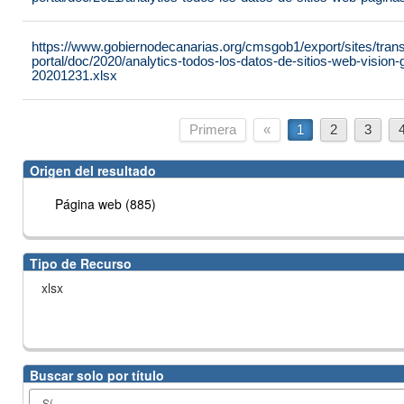
https://www.gobiernodecanarias.org/cmsgob1/export/sites/tran
portal/doc/2020/analytics-todos-los-datos-de-sitios-web-vision
20201231.xlsx
Primera
«
1
2
3
Origen del resultado
Página web (885)
Tipo de Recurso
xlsx
Buscar solo por título