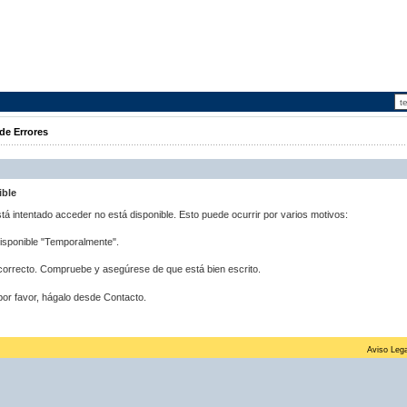
de Errores
ible
stá intentado acceder no está disponible. Esto puede ocurrir por varios motivos:
disponible "Temporalmente".
correcto. Compruebe y asegúrese de que está bien escrito.
por favor, hágalo desde Contacto.
Aviso Lega