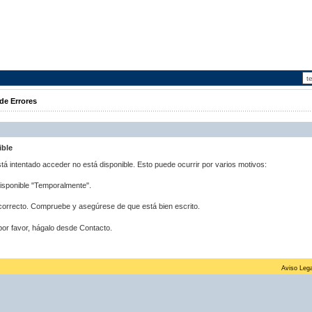
de Errores
ible
stá intentado acceder no está disponible. Esto puede ocurrir por varios motivos:
disponible "Temporalmente".
correcto. Compruebe y asegúrese de que está bien escrito.
por favor, hágalo desde Contacto.
Aviso Lega