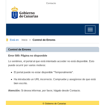
Contacto
Toggle
navigation
Está en:
Inicio
>
Control de Errores
Control de Errores
Error 500: Página no disponible
Lo sentimos, el portal al que está intentado acceder no está disponible. Esto
puede ocurrir por varios motivos:
El portal puede no estar disponible "Temporalmente".
Ha introducido un URL incorrecto. Compruebe y asegúrese de que está
bien escrito.
Atención:
Si desea informar, por favor, hágalo desde Contacto.
© Gobierno de Canarias