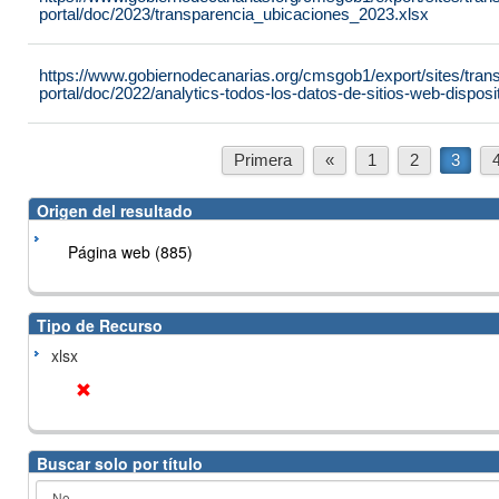
portal/doc/2023/transparencia_ubicaciones_2023.xlsx
https://www.gobiernodecanarias.org/cmsgob1/export/sites/tran
portal/doc/2022/analytics-todos-los-datos-de-sitios-web-dispo
Primera
«
1
2
3
Origen del resultado
Página web (885)
Tipo de Recurso
xlsx
Buscar solo por título