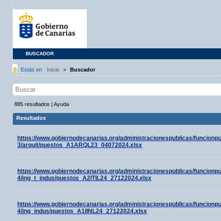
BUSCADOR
Estás en
Inicio
>
Buscador
885
resultados
|
Ayuda
Resultados
https://www.gobiernodecanarias.org/administracionespublicas/funcion
3/arquit/puestos_A1ARQL23_04072024.xlsx
https://www.gobiernodecanarias.org/administracionespublicas/funcion
4/ing_t_indus/puestos_A2ITIL24_27122024.xlsx
https://www.gobiernodecanarias.org/administracionespublicas/funcion
4/ing_indus/puestos_A1IINL24_27122024.xlsx