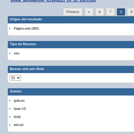
3/vete_agri/puestos_A1VAGL23_29_10_2025.xlsx
Primera
«
6
7
8
9
Origen del resultado
Página web (885)
Tipo de Recurso
xlsx
Buscar solo por título
Ámbito
gobcan
hpae (4)
dsidj
telccpt