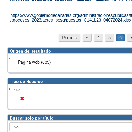
https://www.gobiernodecanarias.org/administracionespublicas
/procesos_2023/agtes_pesq/puestos_C141L23_04072024.xlsx
Primera
«
4
5
6
Origen del resultado
Página web (885)
Tipo de Recurso
xlsx
Buscar solo por título