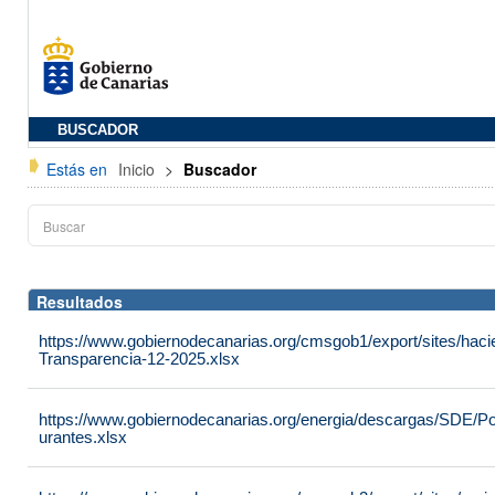
BUSCADOR
Estás en
Inicio
>
Buscador
Resultados
https://www.gobiernodecanarias.org/cmsgob1/export/sites/haci
Transparencia-12-2025.xlsx
https://www.gobiernodecanarias.org/energia/descargas/SDE/P
urantes.xlsx