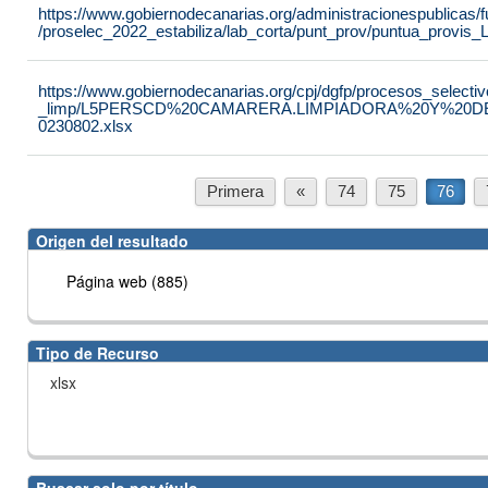
https://www.gobiernodecanarias.org/administracionespublicas
/proselec_2022_estabiliza/lab_corta/punt_prov/puntua_prov
https://www.gobiernodecanarias.org/cpj/dgfp/procesos_selecti
_limp/L5PERSCD%20CAMARERA.LIMPIADORA%20Y%20D
0230802.xlsx
Primera
«
74
75
76
Origen del resultado
Página web (885)
Tipo de Recurso
xlsx