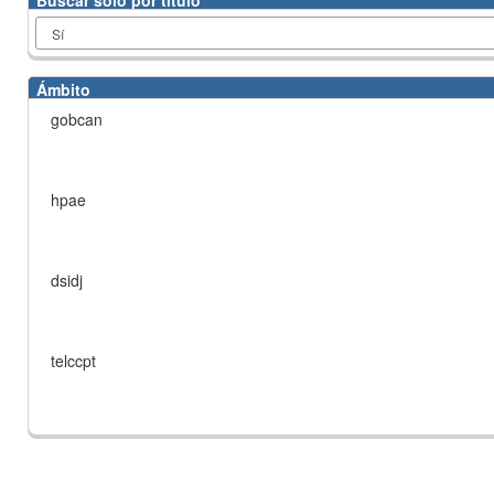
Buscar solo por título
Ámbito
gobcan
hpae
dsidj
telccpt