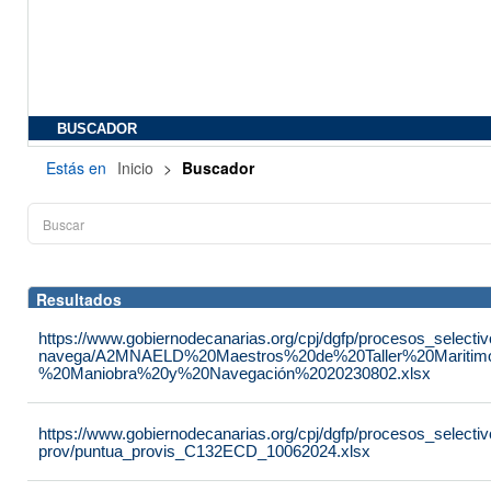
BUSCADOR
Estás en
Inicio
>
Buscador
Resultados
https://www.gobiernodecanarias.org/cpj/dgfp/procesos_selecti
navega/A2MNAELD%20Maestros%20de%20Taller%20Maritim
%20Maniobra%20y%20Navegación%2020230802.xlsx
https://www.gobiernodecanarias.org/cpj/dgfp/procesos_selectiv
prov/puntua_provis_C132ECD_10062024.xlsx