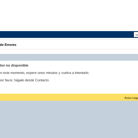
de Errores
idor no disponible
 en este momento, espere unos minutos y vuelva a intentarlo.
por favor, hágalo desde Contacto.
Aviso Lega