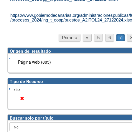
https://www.gobiernodecanarias.org/administracionespublicas
/procesos_2024/ing_t_oopp/puestos_A2ITOL24_27122024.xls
Primera
«
5
6
7
Origen del resultado
Página web (885)
Tipo de Recurso
xlsx
Buscar solo por título