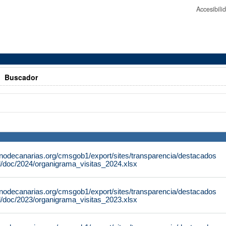
Accesibil
>
Buscador
rnodecanarias.org/cmsgob1/export/sites/transparencia/destacados
al/doc/2024/organigrama_visitas_2024.xlsx
rnodecanarias.org/cmsgob1/export/sites/transparencia/destacados
al/doc/2023/organigrama_visitas_2023.xlsx