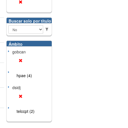
Buscar solo por título
Ámbito
gobcan
hpae (4)
dsidj
telccpt (2)