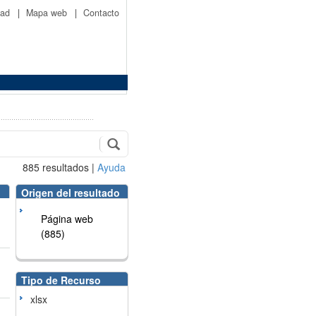
idad
|
Mapa web
|
Contacto
885
resultados
|
Ayuda
Origen del resultado
Página web
(885)
Tipo de Recurso
xlsx