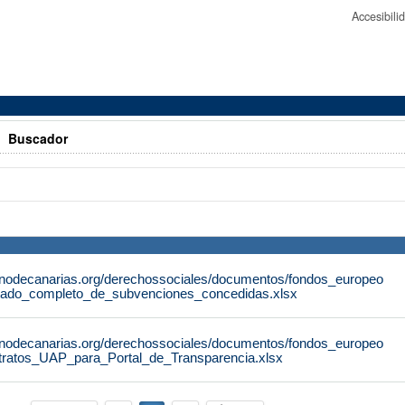
Accesibil
>
Buscador
rnodecanarias.org/derechossociales/documentos/fondos_europeo
tado_completo_de_subvenciones_concedidas.xlsx
rnodecanarias.org/derechossociales/documentos/fondos_europeo
tratos_UAP_para_Portal_de_Transparencia.xlsx