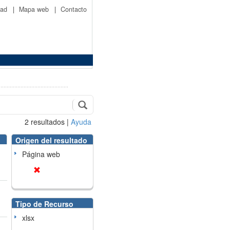
idad
|
Mapa web
|
Contacto
2
resultados
|
Ayuda
Origen del resultado
Página web
Tipo de Recurso
xlsx