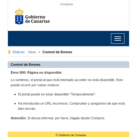
Contacto
Toggle
navigation
Está en:
Inicio
>
Control de Errores
Control de Errores
Error 500: Página no disponible
Lo sentimos, el portal al que está intentado acceder no está disponible. Esto
puede ocurrir por varios motivos:
El portal puede no estar disponible "Temporalmente".
Ha introducido un URL incorrecto. Compruebe y asegúrese de que está
bien escrito.
Atención:
Si desea informar, por favor, hágalo desde Contacto.
© Gobierno de Canarias