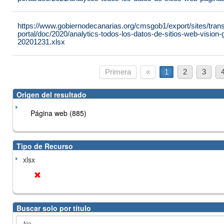
https://www.gobiernodecanarias.org/cmsgob1/export/sites/tran
portal/doc/2020/analytics-todos-los-datos-de-sitios-web-vision
20201231.xlsx
Primera
«
1
2
3
Origen del resultado
Página web (885)
Tipo de Recurso
xlsx
Buscar solo por título