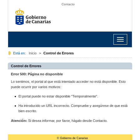
Contacto
Toggle
navigation
Está en:
Inicio
>
Control de Errores
Control de Errores
Error 500: Página no disponible
Lo sentimos, el portal al que está intentado acceder no está disponible. Esto
puede ocurrir por varios motivos:
El portal puede no estar disponible "Temporalmente".
Ha introducido un URL incorrecto. Compruebe y asegúrese de que está
bien escrito.
Atención:
Si desea informar, por favor, hágalo desde Contacto.
© Gobierno de Canarias