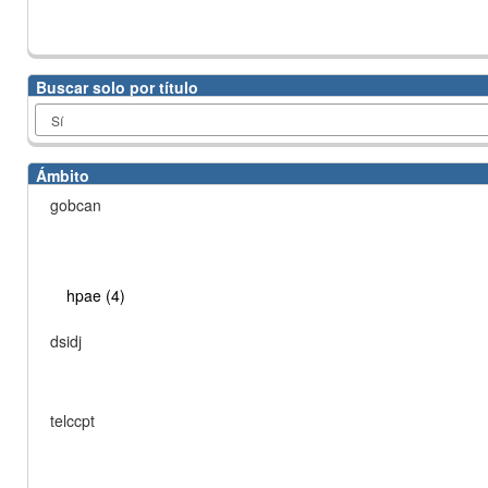
Buscar solo por título
Ámbito
gobcan
hpae (4)
dsidj
telccpt