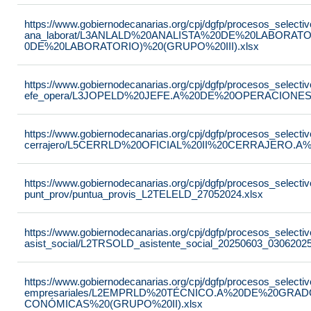
https://www.gobiernodecanarias.org/cpj/dgfp/procesos_selectiv
ana_laborat/L3ANLALD%20ANALISTA%20DE%20LABORAT
0DE%20LABORATORIO)%20(GRUPO%20III).xlsx
https://www.gobiernodecanarias.org/cpj/dgfp/procesos_selectiv
efe_opera/L3JOPELD%20JEFE.A%20DE%20OPERACIONES%
https://www.gobiernodecanarias.org/cpj/dgfp/procesos_selectiv
cerrajero/L5CERRLD%20OFICIAL%20II%20CERRAJERO.A%
https://www.gobiernodecanarias.org/cpj/dgfp/procesos_selectiv
punt_prov/puntua_provis_L2TELELD_27052024.xlsx
https://www.gobiernodecanarias.org/cpj/dgfp/procesos_selectiv
asist_social/L2TRSOLD_asistente_social_20250603_03062025
https://www.gobiernodecanarias.org/cpj/dgfp/procesos_selectiv
empresariales/L2EMPRLD%20TÉCNICO.A%20DE%20GRA
CONÓMICAS%20(GRUPO%20II).xlsx