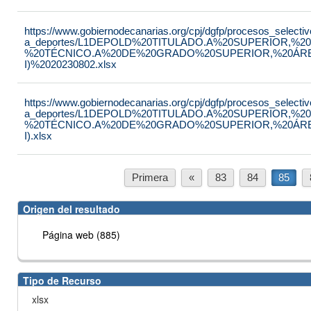
https://www.gobiernodecanarias.org/cpj/dgfp/procesos_selectiv
a_deportes/L1DEPOLD%20TITULADO.A%20SUPERIOR,
%20TÉCNICO.A%20DE%20GRADO%20SUPERIOR,%20Á
I)%2020230802.xlsx
https://www.gobiernodecanarias.org/cpj/dgfp/procesos_selectiv
a_deportes/L1DEPOLD%20TITULADO.A%20SUPERIOR,
%20TÉCNICO.A%20DE%20GRADO%20SUPERIOR,%20Á
I).xlsx
Primera
«
83
84
85
Origen del resultado
Página web (885)
Tipo de Recurso
xlsx