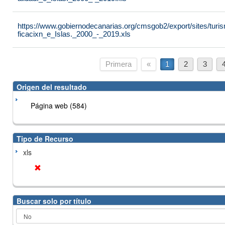
https://www.gobiernodecanarias.org/cmsgob2/export/sites/turis
ficacixn_e_Islas._2000_-_2019.xls
Primera
«
1
2
3
Origen del resultado
Página web (584)
Tipo de Recurso
xls
Buscar solo por título