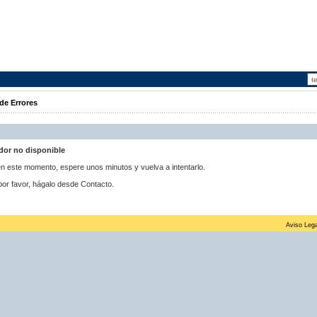
de Errores
idor no disponible
 en este momento, espere unos minutos y vuelva a intentarlo.
por favor, hágalo desde Contacto.
Aviso Lega