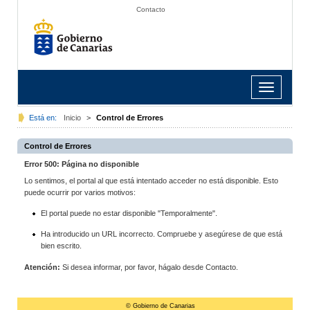
Contacto
Toggle
navigation
Está en:
Inicio
>
Control de Errores
Control de Errores
Error 500: Página no disponible
Lo sentimos, el portal al que está intentado acceder no está disponible. Esto
puede ocurrir por varios motivos:
El portal puede no estar disponible "Temporalmente".
Ha introducido un URL incorrecto. Compruebe y asegúrese de que está
bien escrito.
Atención:
Si desea informar, por favor, hágalo desde Contacto.
© Gobierno de Canarias