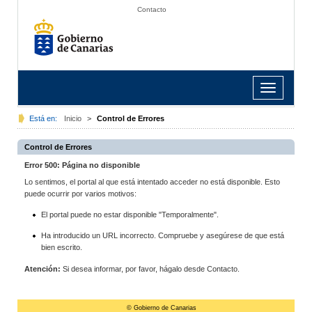
Contacto
Toggle
navigation
Está en:
Inicio
>
Control de Errores
Control de Errores
Error 500: Página no disponible
Lo sentimos, el portal al que está intentado acceder no está disponible. Esto
puede ocurrir por varios motivos:
El portal puede no estar disponible "Temporalmente".
Ha introducido un URL incorrecto. Compruebe y asegúrese de que está
bien escrito.
Atención:
Si desea informar, por favor, hágalo desde Contacto.
© Gobierno de Canarias