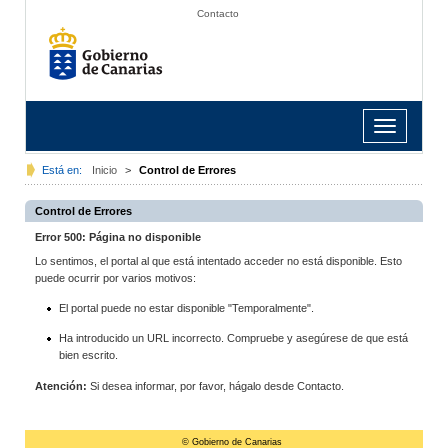
Contacto
Toggle
navigation
Está en:
Inicio
>
Control de Errores
Control de Errores
Error 500: Página no disponible
Lo sentimos, el portal al que está intentado acceder no está disponible. Esto
puede ocurrir por varios motivos:
El portal puede no estar disponible "Temporalmente".
Ha introducido un URL incorrecto. Compruebe y asegúrese de que está
bien escrito.
Atención:
Si desea informar, por favor, hágalo desde Contacto.
© Gobierno de Canarias