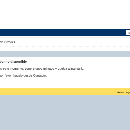
de Errores
idor no disponible
 en este momento, espere unos minutos y vuelva a intentarlo.
por favor, hágalo desde Contacto.
Aviso Lega