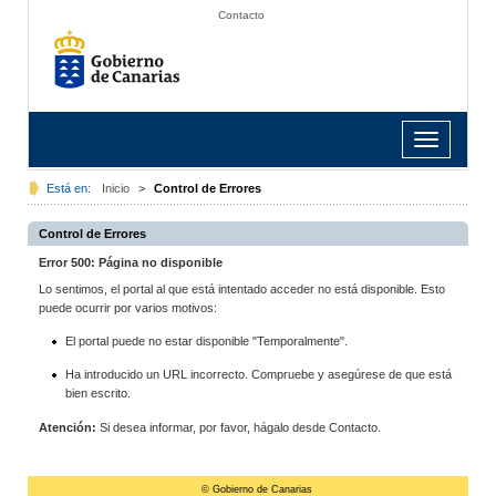
Contacto
Toggle
navigation
Está en:
Inicio
>
Control de Errores
Control de Errores
Error 500: Página no disponible
Lo sentimos, el portal al que está intentado acceder no está disponible. Esto
puede ocurrir por varios motivos:
El portal puede no estar disponible "Temporalmente".
Ha introducido un URL incorrecto. Compruebe y asegúrese de que está
bien escrito.
Atención:
Si desea informar, por favor, hágalo desde Contacto.
© Gobierno de Canarias