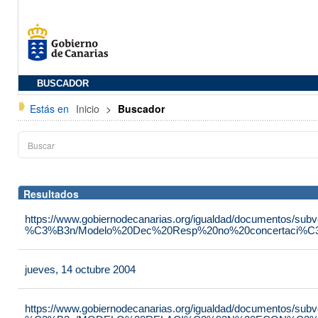
BUSCADOR
Estás en
Inicio
>
Buscador
Resultados
https://www.gobiernodecanarias.org/igualdad/documentos/su
%C3%B3n/Modelo%20Dec%20Resp%20no%20concertaci%C3
jueves, 14 octubre 2004
https://www.gobiernodecanarias.org/igualdad/documentos/su