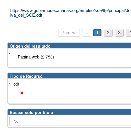
https://www.gobiernodecanarias.org/empleo/sce/ftp/principal
iva_del_SCE.odt
Primera
«
1
2
3
Origen del resultado
Página web (2.753)
Tipo de Recurso
odt
Buscar solo por título