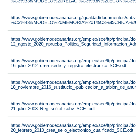
%C3%B3n/MODELO%20RELACI%C3%93N%20ECON%C3%93
https://www.gobiernodecanarias.org/igualdad/documentos/su
%C3%B3n/MODELO%20MEMORIA%20T%C3%89CNICA%20JU
https://www.gobiernodecanarias.org/empleo/sce/ftp/principal
12_agosto_2020_aprueba_Politica_Seguridad_Informacion_Adm
https://www.gobiernodecanarias.org/empleo/sce/ftp/principal
16_julio_2012_crea_sede_y_registro_electronico_SCE.odt
https://www.gobiernodecanarias.org/empleo/sce/ftp/principal
18_noviembre_2016_sustitucio_-publicacion_a_tablon_de_anu
https://www.gobiernodecanarias.org/empleo/sce/ftp/principal
21_julio_2008_Reg_solicit_subv_SCE-.odt
https://www.gobiernodecanarias.org/empleo/sce/ftp/principal
20_febrero_2019_crea_sello_electronico_cualificado_SCE.odt