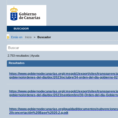
BUSCADOR
Estás en
Inicio
>
Buscador
2.753
resultados
|
Ayuda
Resultados
https://www.gobiernodecanarias.org/cmsgob1/export/sites/transparenci
gobierno/ordenes-del-dia/doc/2023/octubre/34-orden-del-dia-gobierno-02
https://www.gobiernodecanarias.org/cmsgob1/export/sites/transparenci
gobierno/ordenes-del-dia/doc/2023/septiembre/30-Orden-del-dia-Gobiern
https://www.gobiernodecanarias.org/igualdad/documentos/subvencion
20concertación%20Base%2020.2.g.odt