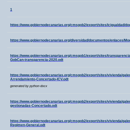
1
https://www.gobiernodecanarias.org/cmsgob2/export/sites/iciguald
https://www.gobiernodecanarias.org/diversidad/documentos/enlaces/M
https://www.gobiernodecanarias.org/cmsgob1/export/sites/transparenci
GobCan-transparencia-2020.odt
https://www.gobiernodecanarias.org/cmsgob2/export/sites/vivienda/galer
Arrendamiento-Concertado-ICV.odt
generated by python-docx
https://www.gobiernodecanarias.org/cmsgob2/export/sites/vivienda/galer
gestionadas-Concertado.odt
https://www.gobiernodecanarias.org/cmsgob2/export/sites/vivienda/galer
Regimen-General.odt