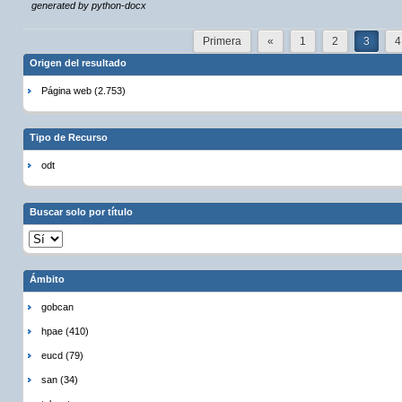
generated by python-docx
Primera
«
1
2
3
4
Origen del resultado
Página web (2.753)
Tipo de Recurso
odt
Buscar solo por título
Ámbito
gobcan
hpae (410)
eucd (79)
san (34)