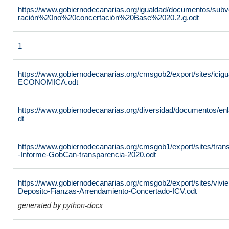
https://www.gobiernodecanarias.org/igualdad/documentos/sub
ración%20no%20concertación%20Base%2020.2.g.odt
1
https://www.gobiernodecanarias.org/cmsgob2/export/sites/
ECONOMICA.odt
https://www.gobiernodecanarias.org/diversidad/documentos/e
dt
https://www.gobiernodecanarias.org/cmsgob1/export/sites/tra
-Informe-GobCan-transparencia-2020.odt
https://www.gobiernodecanarias.org/cmsgob2/export/sites/vivie
Deposito-Fianzas-Arrendamiento-Concertado-ICV.odt
generated by python-docx