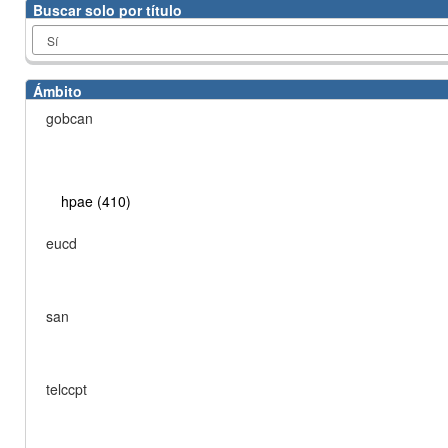
Buscar solo por título
Ámbito
gobcan
hpae (410)
eucd
san
telccpt