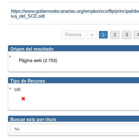
https://www.gobiernodecanarias.org/empleo/sce/ftp/principal
iva_del_SCE.odt
Primera
«
1
2
3
Origen del resultado
Página web (2.753)
Tipo de Recurso
odt
Buscar solo por título