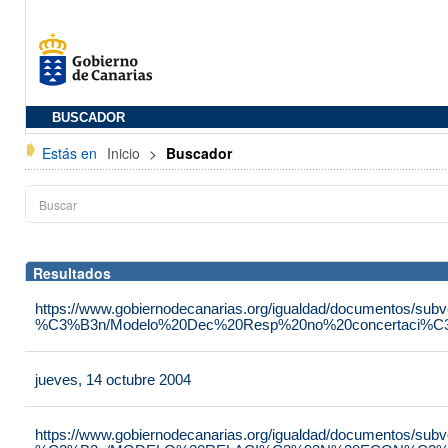
BUSCADOR
Estás en
Inicio
>
Buscador
Resultados
https://www.gobiernodecanarias.org/igualdad/documentos/su
%C3%B3n/Modelo%20Dec%20Resp%20no%20concertaci%C3
jueves, 14 octubre 2004
https://www.gobiernodecanarias.org/igualdad/documentos/su