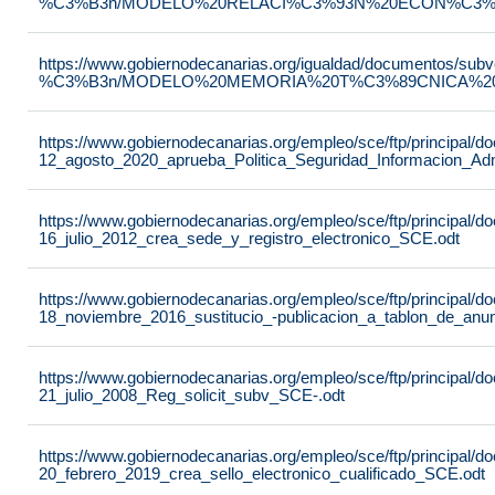
%C3%B3n/MODELO%20RELACI%C3%93N%20ECON%C3%93
https://www.gobiernodecanarias.org/igualdad/documentos/su
%C3%B3n/MODELO%20MEMORIA%20T%C3%89CNICA%20JU
https://www.gobiernodecanarias.org/empleo/sce/ftp/principal
12_agosto_2020_aprueba_Politica_Seguridad_Informacion_Adm
https://www.gobiernodecanarias.org/empleo/sce/ftp/principal
16_julio_2012_crea_sede_y_registro_electronico_SCE.odt
https://www.gobiernodecanarias.org/empleo/sce/ftp/principal
18_noviembre_2016_sustitucio_-publicacion_a_tablon_de_anu
https://www.gobiernodecanarias.org/empleo/sce/ftp/principal
21_julio_2008_Reg_solicit_subv_SCE-.odt
https://www.gobiernodecanarias.org/empleo/sce/ftp/principal
20_febrero_2019_crea_sello_electronico_cualificado_SCE.odt