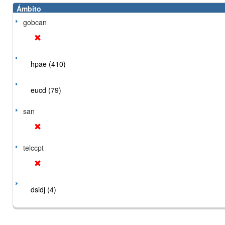
Ámbito
gobcan
hpae (410)
eucd (79)
san
telccpt
dsidj (4)