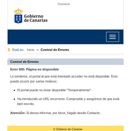
Contacto
Toggle
navigation
Está en:
Inicio
>
Control de Errores
Control de Errores
Error 500: Página no disponible
Lo sentimos, el portal al que está intentado acceder no está disponible. Esto
puede ocurrir por varios motivos:
El portal puede no estar disponible "Temporalmente".
Ha introducido un URL incorrecto. Compruebe y asegúrese de que está
bien escrito.
Atención:
Si desea informar, por favor, hágalo desde Contacto.
© Gobierno de Canarias