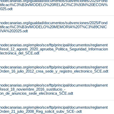
rnodecanarias.org/igualdad/documentos/subvenciones/2025/Fond
stificaci%C3%B3n/MODELO%20RELACI%C3%93N%20ECON%
25.odt
rnodecanarias.org/igualdad/documentos/subvenciones/2025/Fond
stificaci%C3%B3n/MODELO%20MEMORIA%20T%C3%89CNIC
IVA%202025.odt
rnodecanarias.org/empleo/sce/ftp/principal/documentos/reglament
Resol_12_agosto_2020_aprueba_Politica_Seguridad_Informacion
lectronica_del_SCE.odt
rnodecanarias.org/empleo/sce/ftp/principal/documentos/reglament
Orden_16_julio_2012_crea_sede_y_registro_electronico_SCE.odt
rnodecanarias.org/empleo/sce/ftp/principal/documentos/reglament
Resol_18_noviembre_2016_sustitucio_-
lon_de_anuncios_sede_electronica_SCE.odt
rnodecanarias.org/empleo/sce/ftp/principal/documentos/reglament
Orden_21_julio_2008_Reg_solicit_subv_SCE-.odt