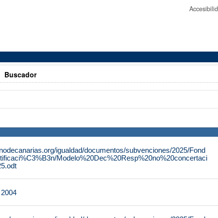
Accesibil
>
Buscador
rnodecanarias.org/igualdad/documentos/subvenciones/2025/Fond
tificaci%C3%B3n/Modelo%20Dec%20Resp%20no%20concertaci
.odt
e 2004