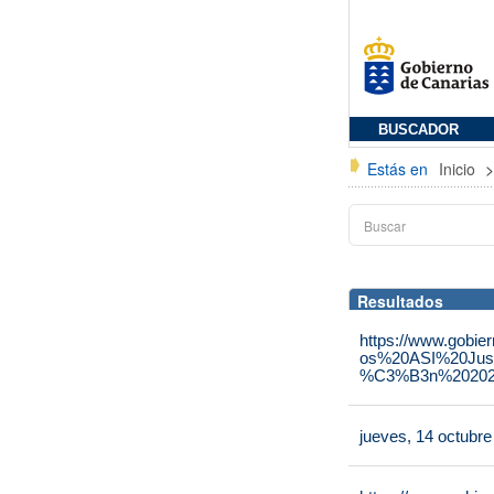
BUSCADOR
Estás en
Inicio
Resultados
https://www.gobie
os%20ASI%20Jus
%C3%B3n%202025
jueves, 14 octubr