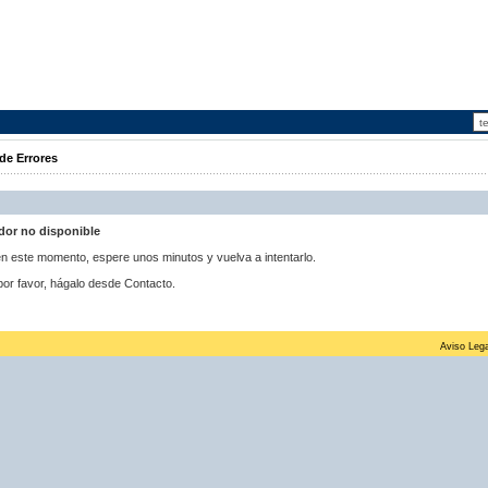
de Errores
idor no disponible
 en este momento, espere unos minutos y vuelva a intentarlo.
por favor, hágalo desde Contacto.
Aviso Lega