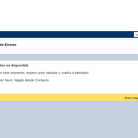
de Errores
idor no disponible
 en este momento, espere unos minutos y vuelva a intentarlo.
por favor, hágalo desde Contacto.
Aviso Lega