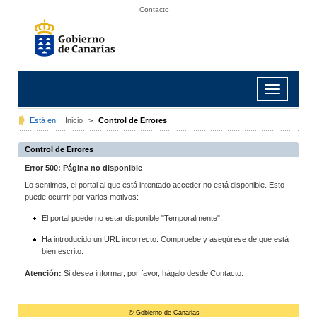
Contacto
Toggle
navigation
Está en:
Inicio
>
Control de Errores
Control de Errores
Error 500: Página no disponible
Lo sentimos, el portal al que está intentado acceder no está disponible. Esto
puede ocurrir por varios motivos:
El portal puede no estar disponible "Temporalmente".
Ha introducido un URL incorrecto. Compruebe y asegúrese de que está
bien escrito.
Atención:
Si desea informar, por favor, hágalo desde Contacto.
© Gobierno de Canarias